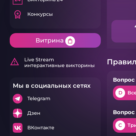
workspace_premium
Конкурсы
Витрина
shopping_bag
warning_amber
Live Stream
Правил
интерактивные викторины
Вопрос 
Мы в социальных сетях
D
Все
Telegram
Вопрос 
Дзен
C
Тр
ВКонтакте