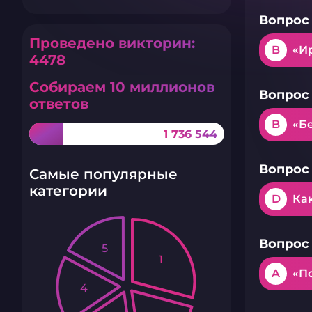
Вопрос 
Проведено викторин:
B
«И
4478
Собираем 10 миллионов
Вопрос 
ответов
B
«Б
1 736 544
Вопрос 
Самые популярные
категории
D
Как
Вопрос 
5
1
A
«П
4