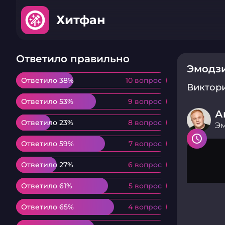
Хитфан
Ответило правильно
Эмодзи
Ответило 38%
Ответило 38%
10 вопрос
10 вопрос
Виктор
Ответило 53%
Ответило 53%
9 вопрос
9 вопрос
А
Ответило 23%
Ответило 23%
8 вопрос
8 вопрос
Эм
Ответило 59%
Ответило 59%
7 вопрос
7 вопрос
Ответило 27%
Ответило 27%
6 вопрос
6 вопрос
Ответило 61%
Ответило 61%
5 вопрос
5 вопрос
Ответило 65%
Ответило 65%
4 вопрос
4 вопрос