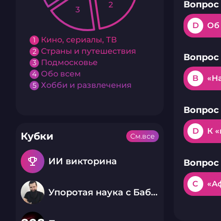
Вопрос 
2
3
D
Об
Кино, сериалы, ТВ
1
Страны и путешествия
2
Вопрос 
Подмосковье
3
Обо всем
4
B
«Н
Хобби и развлечения
5
Вопрос 
D
К 
Кубки
См.все
emoji_events
ИИ викторина
Вопрос 
C
«А
Упоротая наука с Бабаем Лютым