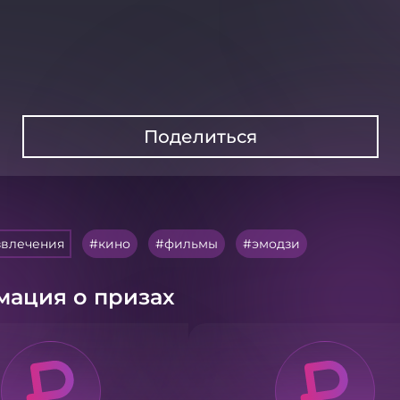
Поделиться
звлечения
кино
фильмы
эмодзи
ация о призах