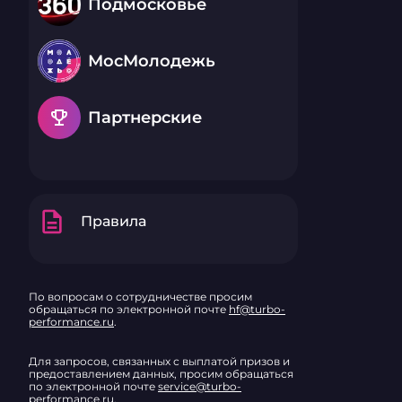
Подмосковье
МосМолодежь
emoji_events
Партнерские
description
Правила
По вопросам о сотрудничестве просим
обращаться по электронной почте
hf@turbo-
performance.ru
.
Для запросов, связанных с выплатой призов и
предоставлением данных, просим обращаться
по электронной почте
service@turbo-
performance.ru
.