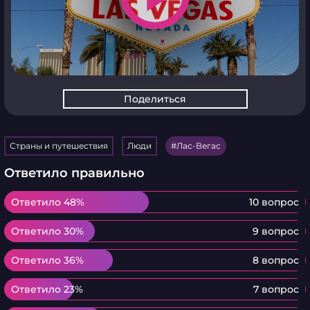
Поделиться
Страны и путешествия
Люди
Лас-Вегас
Ответило правильно
Ответило 48%
Ответило 48%
10 вопрос
Ответило 30%
Ответило 30%
9 вопрос
Ответило 36%
Ответило 36%
8 вопрос
Ответило 23%
Ответило 23%
7 вопрос