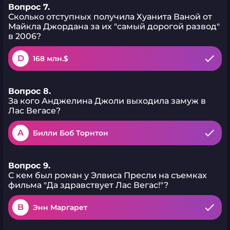
Вопрос 7.
Сколько отступных получила Хуанита Ваной от
Майкла Джордана за их "самый дорогой развод"
в 2006?
D
168 млн.$
Вопрос 8.
За кого Анджелина Джоли выходила замуж в
Лас Вегасе?
A
Билли Боб Торнтон
Вопрос 9.
С кем был роман у Элвиса Пресли на съемках
фильма "Да здравствует Лас Вегас!"?
B
Энн Маргарет