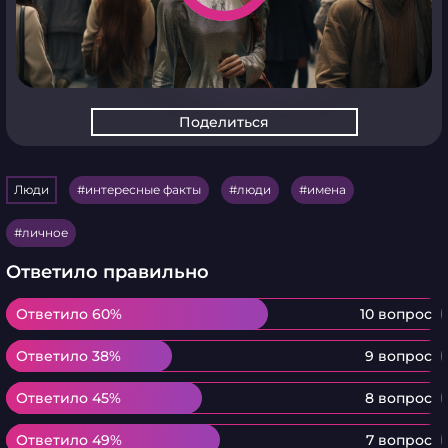
Поделиться
Люди
интересные факты
люди
имена
личное
Ответило правильно
Ответило 60%
Ответило 60%
10 вопрос
Ответило 38%
Ответило 38%
9 вопрос
Ответило 45%
Ответило 45%
8 вопрос
Ответило 49%
Ответило 49%
7 вопрос