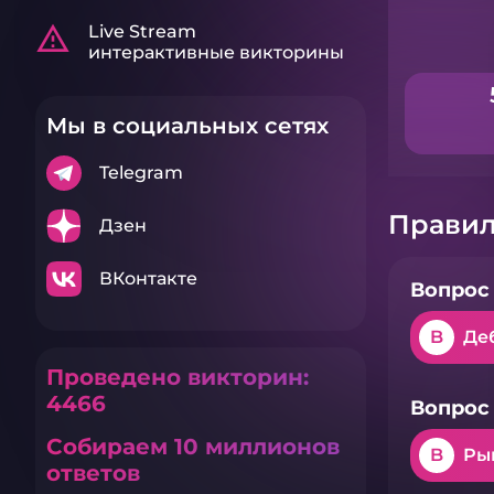
warning_amber
Live Stream
интерактивные викторины
Мы в социальных сетях
Telegram
Правил
Дзен
ВКонтакте
Вопрос 
B
Де
Проведено викторин:
4466
Вопрос 
Собираем 10 миллионов
B
Ры
ответов