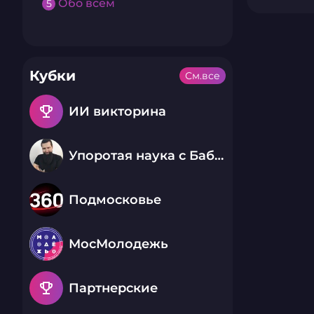
Обо всем
5
Кубки
См.все
emoji_events
ИИ викторина
Упоротая наука с Бабаем Лютым
Подмосковье
МосМолодежь
emoji_events
Партнерские