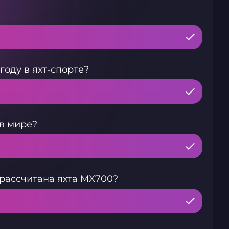
оду в яхт-спорте?
в мире?
рассчитана яхта MX700?