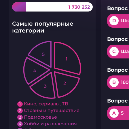
1 730 252
Вопрос 
D
Шк
Самые популярные
категории
Вопрос 
C
Ша
5
1
Вопрос 
4
B
180
2
3
Вопрос 
Кино, сериалы, ТВ
1
Страны и путешествия
2
A
5
Подмосковье
3
Хобби и развлечения
4