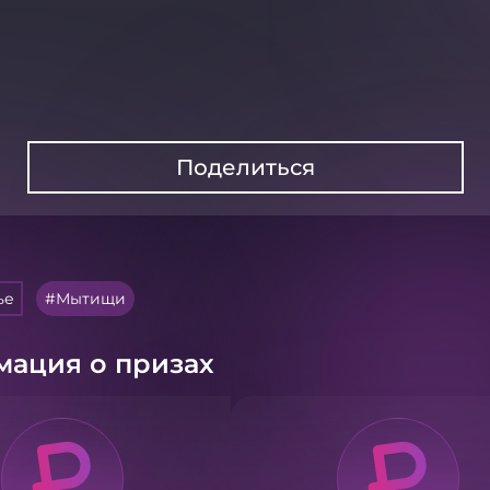
Поделиться
ье
Мытищи
ация о призах