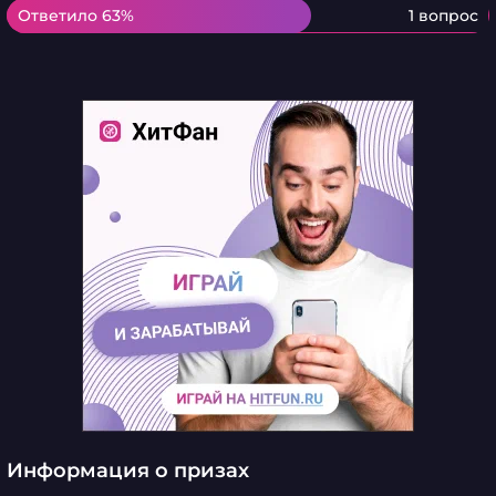
Ответило 63%
Ответило 63%
1 вопрос
Информация о призах