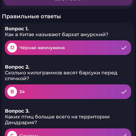
Правильные ответы
Вопрос 1.
Как в Китае называют бархат амурский?
D
Чёрная жемчужина
Вопрос 2.
Сколько килограммов весят барсуки перед
спячкой?
B
34
Вопрос 3.
Каких птиц больше всего на территории
Дендрария?
C
Синицы