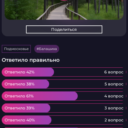
Поделиться
Подмосковье
Балашиха
Ответило правильно
Ответило 42%
Ответило 42%
6 вопрос
Ответило 38%
Ответило 38%
5 вопрос
Ответило 61%
Ответило 61%
4 вопрос
Ответило 39%
Ответило 39%
3 вопрос
Ответило 40%
Ответило 40%
2 вопрос