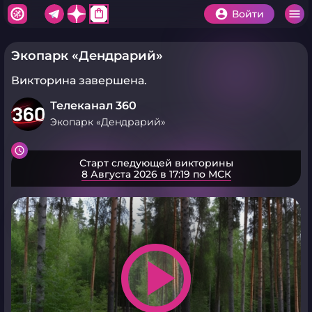
shopping_bag
Войти
Экопарк «Дендрарий»
Викторина завершена.
Телеканал 360
Экопарк «Дендрарий»
Старт следующей викторины
8 Августа 2026 в 17:19 по МСК
play_arrow