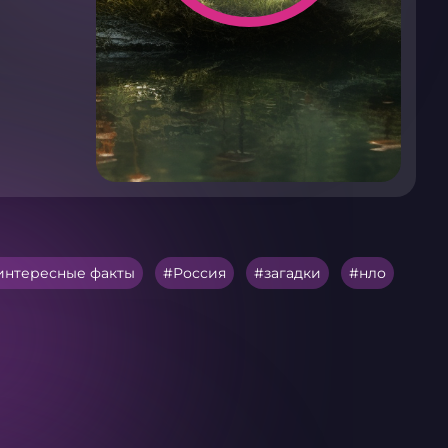
интересные факты
Россия
загадки
нло