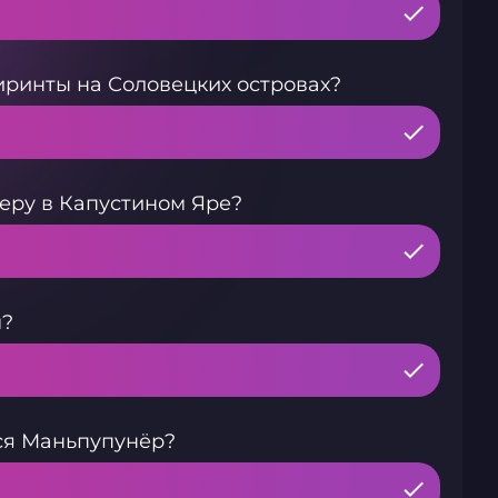
ринты на Соловецких островах?
еру в Капустином Яре?
м?
ся Маньпупунёр?