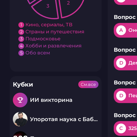
2
3
Вопрос 
Кино, сериалы, ТВ
1
A
Он
Страны и путешествия
2
Подмосковье
3
Хобби и развлечения
4
Вопрос 
Обо всем
5
D
Де
Вопрос 
Кубки
См.все
D
Пе
emoji_events
ИИ викторина
Вопрос 
Упоротая наука с Бабаем Лютым
C
325