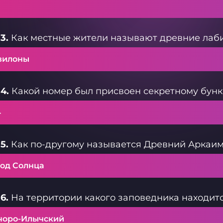
3.
Как местные жители называют древние лаби
вилоны
4.
Какой номер был присвоен секретному бунк
4
5.
Как по-другому называется Древний Аркаи
род Солнца
6.
На территории какого заповедника находит
чоро-Илычский