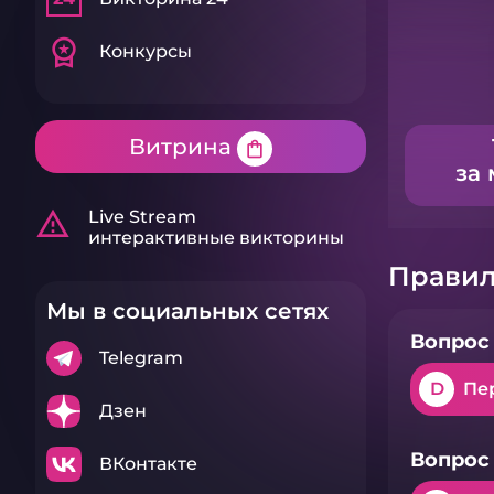
workspace_premium
Конкурсы
Витрина
shopping_bag
за 
warning_amber
Live Stream
интерактивные викторины
Правил
Мы в социальных сетях
Вопрос 
Telegram
D
Пе
Дзен
Вопрос 
ВКонтакте