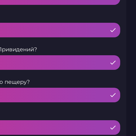
 Привидений?
ю пещеру?