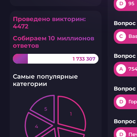
D
95
Проведено викторин:
Вопрос 
4472
C
Ва
Собираем 10 миллионов
ответов
Вопрос 
1 733 307
A
75
Самые популярные
категории
Вопрос 
D
Го
5
1
Вопрос 
4
D
Пе