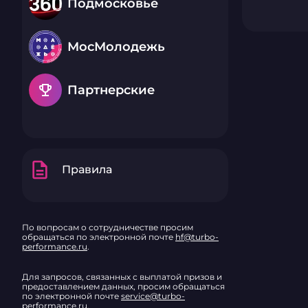
Подмосковье
МосМолодежь
emoji_events
Партнерские
description
Правила
По вопросам о сотрудничестве просим
обращаться по электронной почте
hf@turbo-
performance.ru
.
Для запросов, связанных с выплатой призов и
предоставлением данных, просим обращаться
по электронной почте
service@turbo-
performance.ru
.