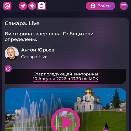
shopping_bag
Войти
Самара. Live
Викторина завершена.
Победители
определены.
Антон Юрьев
Самара. Live
Старт следующей викторины
10 Августа 2026 в 13:30 по МСК
play_arrow