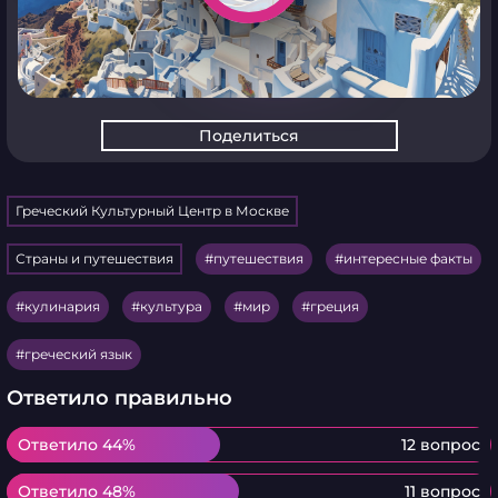
Поделиться
Греческий Культурный Центр в Москве
Страны и путешествия
путешествия
интересные факты
кулинария
культура
мир
греция
греческий язык
Ответило правильно
Ответило 44%
Ответило 44%
12 вопрос
Ответило 48%
Ответило 48%
11 вопрос