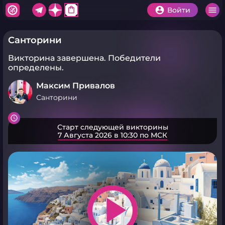
shopping_bag
Войти
Санторини
Викторина завершена.
Победители
определены.
Максим Привалов
Санторини
Старт следующей викторины
7 Августа 2026 в 10:30 по МСК
play_arrow