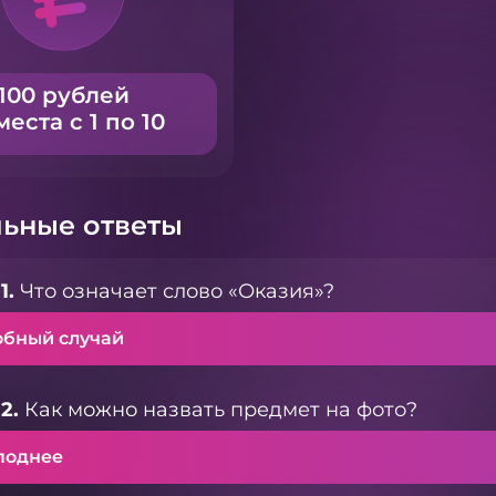
100 рублей
места с 1 по 10
ьные ответы
1.
Что означает слово «Оказия»?
обный случай
2.
Как можно назвать предмет на фото?
поднее