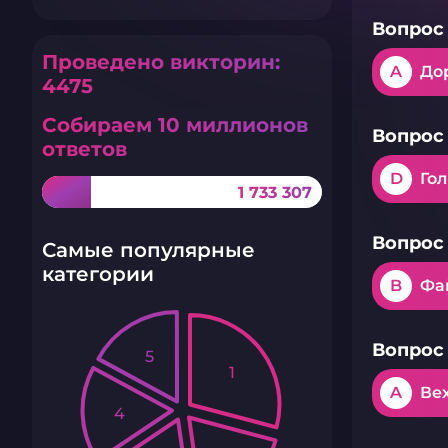
Вопрос 
Проведено викторин:
A
До
4475
Собираем 10 миллионов
Вопрос 
ответов
D
Гол
1 733 307
Вопрос 
Самые популярные
категории
B
Фа
Вопрос 
5
1
A
Ве
4