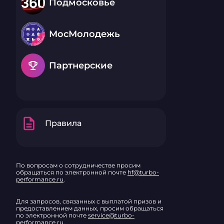
Подмосковье
МосМолодежь
emoji_events
Партнерские
description
Правила
По вопросам о сотрудничестве просим
обращаться по электронной почте
hf@turbo-
performance.ru
.
Для запросов, связанных с выплатой призов и
предоставлением данных, просим обращаться
по электронной почте
service@turbo-
performance.ru
.