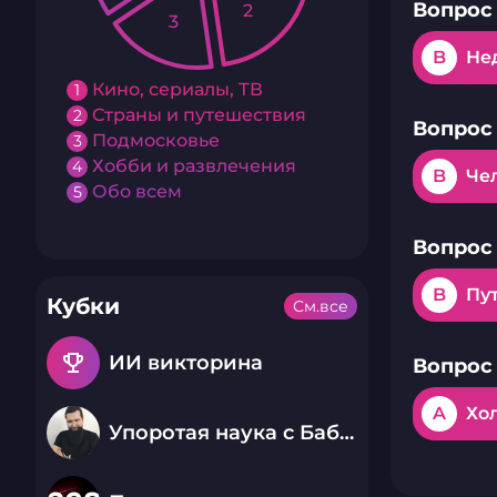
Вопрос 
2
3
B
Не
Кино, сериалы, ТВ
1
Страны и путешествия
2
Вопрос 
Подмосковье
3
Хобби и развлечения
4
B
Че
Обо всем
5
Вопрос 
B
Пу
Кубки
См.все
emoji_events
ИИ викторина
Вопрос 
A
Хо
Упоротая наука с Бабаем Лютым