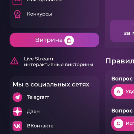
workspace_premium
Конкурсы
за 
Витрина
shopping_bag
warning_amber
Live Stream
Правил
интерактивные викторины
Вопрос 
Мы в социальных сетях
A
Уд
Telegram
Вопрос 
Дзен
C
Ис
ВКонтакте