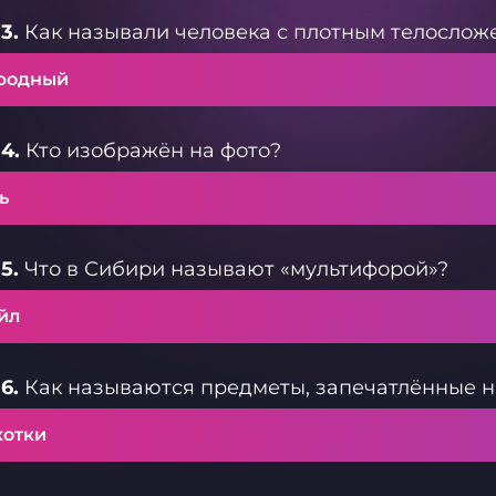
3.
Как называли человека с плотным телосложе
родный
4.
Кто изображён на фото?
ь
5.
Что в Сибири называют «мультифорой»?
йл
6.
Как называются предметы, запечатлённые н
хотки