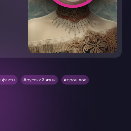
 факты
русский язык
прошлое