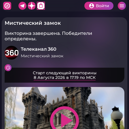
shopping_bag
Войти
Мистический замок
Викторина завершена.
Победители
определены.
Телеканал 360
Мистический замок
Старт следующей викторины
8 Августа 2026 в 17:19 по МСК
play_arrow