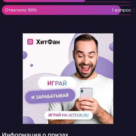
Ответило 90%
Ответило 90%
1 вопрос
Информация о призах