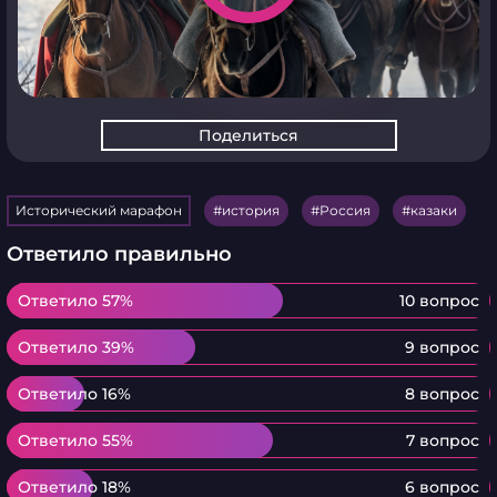
Поделиться
Исторический марафон
история
Россия
казаки
Ответило правильно
Ответило 57%
Ответило 57%
10 вопрос
Ответило 39%
Ответило 39%
9 вопрос
Ответило 16%
Ответило 16%
8 вопрос
Ответило 55%
Ответило 55%
7 вопрос
Ответило 18%
Ответило 18%
6 вопрос