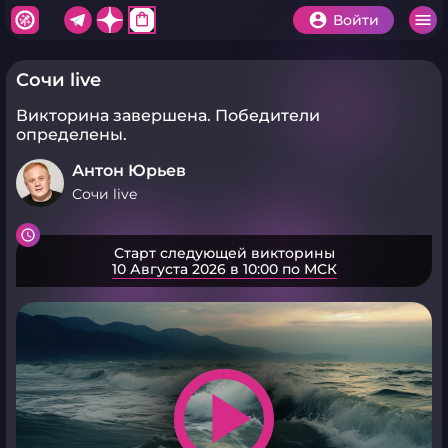
shopping_bag
Войти
Сочи live
Викторина завершена.
Победители
определены.
Антон Юрьев
Сочи live
Старт следующей викторины
10 Августа 2026 в 10:00 по МСК
play_arrow