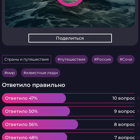
Поделиться
Страны и путешествия
путешествия
Россия
Сочи
мир
известные люди
Ответило правильно
Ответило 47%
Ответило 47%
10 вопрос
Ответило 50%
Ответило 50%
9 вопрос
Ответило 56%
Ответило 56%
8 вопрос
Ответило 48%
Ответило 48%
7 вопрос