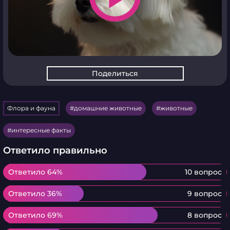
Поделиться
Флора и фауна
домашние животные
животные
интересные факты
Ответило правильно
Ответило 64%
Ответило 64%
10 вопрос
Ответило 36%
Ответило 36%
9 вопрос
Ответило 69%
Ответило 69%
8 вопрос