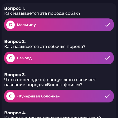
Вопрос 1.
Как называется эта порода собак?
D
Мальтипу
Вопрос 2.
Как называется эта собачья порода?
C
Самоед
Вопрос 3.
Что в переводе с французского означает
название породы «Бишон-фризе»?
C
«Кучерявая болонка»
Вопрос 4.
К какому типу относится этот померанский