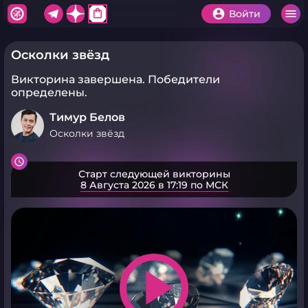
shopping_bag
Войти
Осколки звёзд
Викторина завершена.
Победители
определены.
Тимур Белов
Осколки звёзд
Старт следующей викторины
8 Августа 2026 в 17:19 по МСК
play_arrow