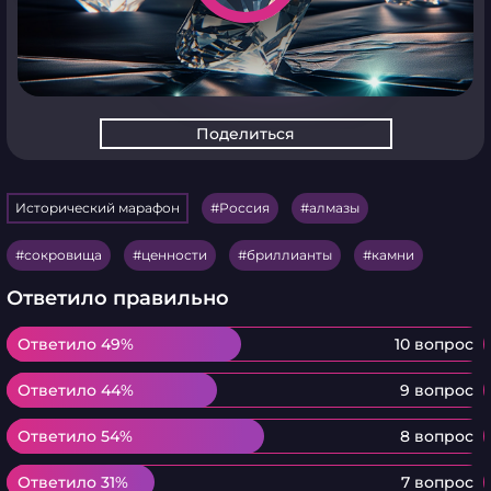
Поделиться
Исторический марафон
Россия
алмазы
сокровища
ценности
бриллианты
камни
Ответило правильно
Ответило 49%
Ответило 49%
10 вопрос
Ответило 44%
Ответило 44%
9 вопрос
Ответило 54%
Ответило 54%
8 вопрос
Ответило 31%
Ответило 31%
7 вопрос