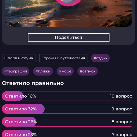
Поделиться
Флора и фауна
Страны и путешествия
отдых
география
пляжи
море
отпуск
Ответило правильно
Ответило 16%
Ответило 16%
10 вопрос
Ответило 32%
Ответило 32%
9 вопрос
Ответило 26%
Ответило 26%
8 вопрос
Ответило 23%
Ответило 23%
7 вопрос