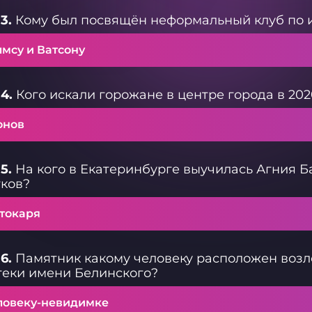
3.
Кому был посвящён неформальный клуб по 
лмсу и Ватсону
4.
Кого искали горожане в центре города в 202
онов
5.
На кого в Екатеринбурге выучилась Агния Ба
ков?
 токаря
6.
Памятник какому человеку расположен возл
еки имени Белинского?
ловеку-невидимке