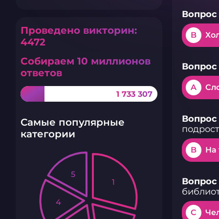
Вопрос 
Проведено викторин:
B
Хо
4472
Собираем 10 миллионов
Вопрос 
ответов
A
Сл
1 733 307
Вопрос 
Самые популярные
подрост
категории
B
На
5
Вопрос 
1
библиот
4
C
Че