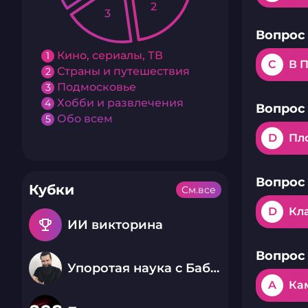
2
3
Вопрос 
Кино, сериалы, ТВ
1
C
В 
Страны и путешествия
2
Подмосковье
3
Хобби и развлечения
4
Вопрос 
Обо всем
5
D
Пл
Вопрос 
Кубки
См.все
D
Кл
emoji_events
ИИ викторина
Вопрос 
Упоротая наука с Бабаем Лютым
A
Ка