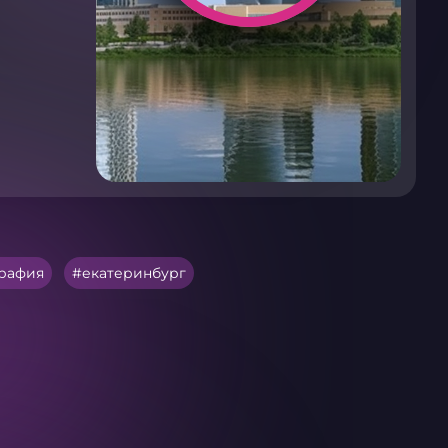
графия
екатеринбург