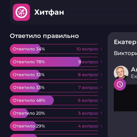
Хитфан
Ответило правильно
Екатер
Ответило 34%
Ответило 34%
10 вопрос
10 вопрос
Виктор
Ответило 78%
Ответило 78%
9 вопрос
9 вопрос
А
Ответило 33%
Ответило 33%
8 вопрос
8 вопрос
Ек
Ответило 33%
Ответило 33%
7 вопрос
7 вопрос
Ответило 48%
Ответило 48%
6 вопрос
6 вопрос
Ответило 20%
Ответило 20%
5 вопрос
5 вопрос
Ответило 29%
Ответило 29%
4 вопрос
4 вопрос