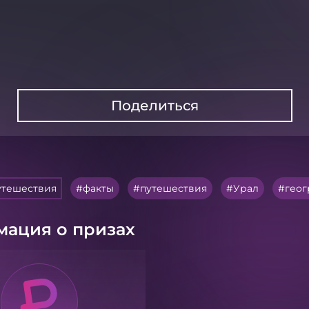
Поделиться
утешествия
факты
путешествия
Урал
гео
ация о призах