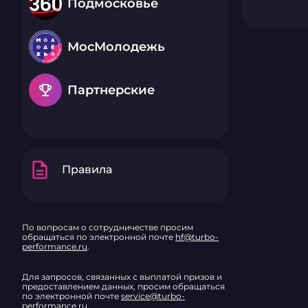
Подмосковье
МосМолодежь
emoji_events
Партнерские
description
Правила
По вопросам о сотрудничестве просим
обращаться по электронной почте
hf@turbo-
performance.ru
.
Для запросов, связанных с выплатой призов и
предоставлением данных, просим обращаться
по электронной почте
service@turbo-
performance.ru
.