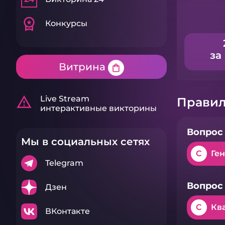
workspace_premium
Конкурсы
за
Витрина
shopping_bag
warning_amber
Live Stream
Правил
интерактивные викторины
Вопрос 
Мы в социальных сетях
C
Ге
Telegram
Вопрос 
Дзен
C
Кв
ВКонтакте