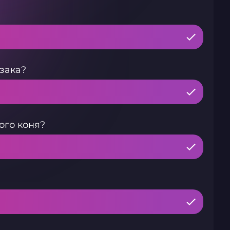
зака?
ого коня?