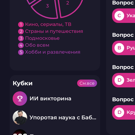
Вопрос 
2
3
C
Ук
Кино, сериалы, ТВ
1
Страны и путешествия
2
Вопрос 
Подмосковье
3
Обо всем
4
B
Ру
Хобби и развлечения
5
Вопрос 
D
Зе
Кубки
См.все
emoji_events
ИИ викторина
Вопрос 
D
Кр
Упоротая наука с Бабаем Лютым