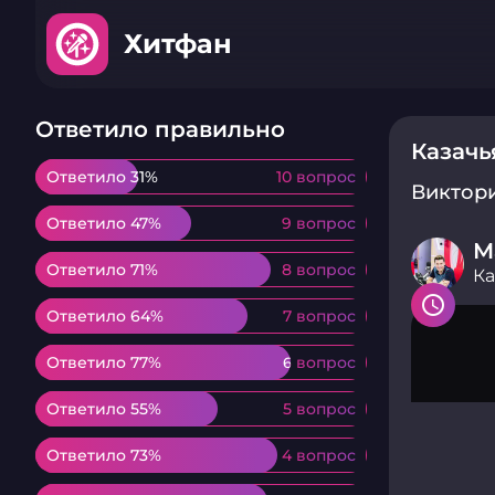
Хитфан
Ответило правильно
Казачь
Ответило 31%
Ответило 31%
10 вопрос
10 вопрос
Виктор
Ответило 47%
Ответило 47%
9 вопрос
9 вопрос
М
Ответило 71%
Ответило 71%
8 вопрос
8 вопрос
Ка
Ответило 64%
Ответило 64%
7 вопрос
7 вопрос
Ответило 77%
Ответило 77%
6 вопрос
6 вопрос
Ответило 55%
Ответило 55%
5 вопрос
5 вопрос
Ответило 73%
Ответило 73%
4 вопрос
4 вопрос