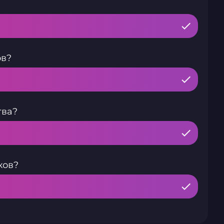
ов?
тва?
ков?