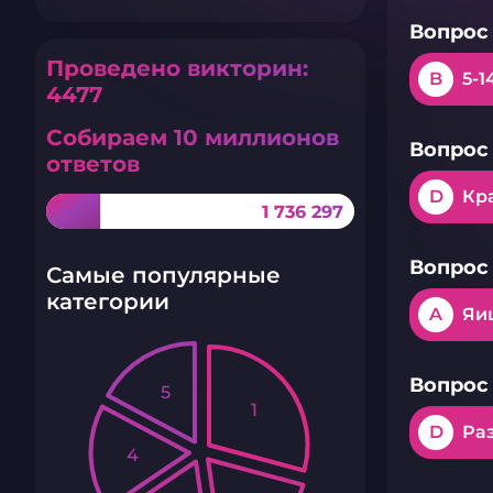
Вопрос 
Проведено викторин:
B
5-1
4477
Собираем 10 миллионов
Вопрос 
ответов
D
Кр
1 736 297
Вопрос 
Самые популярные
категории
A
Яи
Вопрос 
5
1
D
Ра
4