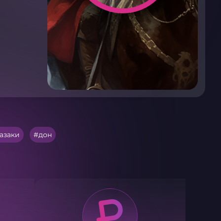
азаки
дон