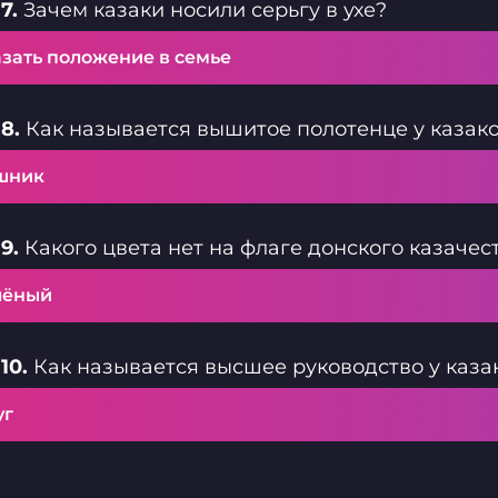
7.
Зачем казаки носили серьгу в ухе?
азать положение в семье
8.
Как называется вышитое полотенце у казак
шник
9.
Какого цвета нет на флаге донского казачес
лёный
10.
Как называется высшее руководство у каза
уг