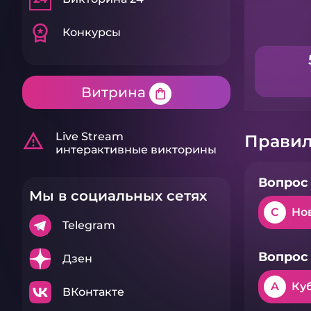
workspace_premium
Конкурсы
Витрина
shopping_bag
warning_amber
Live Stream
Правил
интерактивные викторины
Вопрос 
Мы в социальных сетях
C
Но
Telegram
Вопрос 
Дзен
A
Ку
ВКонтакте