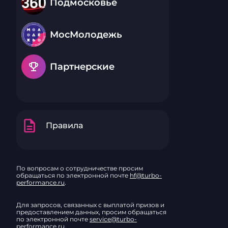
Подмосковье
МосМолодежь
emoji_events
Партнерские
description
Правила
По вопросам о сотрудничестве просим
обращаться по электронной почте
hf@turbo-
performance.ru
.
Для запросов, связанных с выплатой призов и
предоставлением данных, просим обращаться
по электронной почте
service@turbo-
performance.ru
.