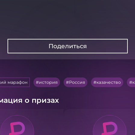
Поделиться
кий марафон
история
Россия
казачество
к
ация о призах