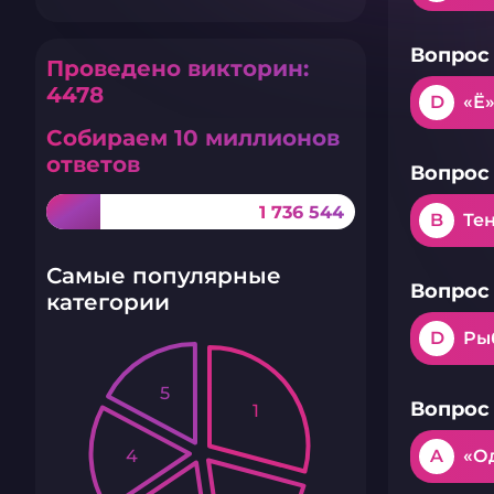
Вопрос 
Проведено викторин:
4478
D
«Ё
Собираем 10 миллионов
ответов
Вопрос 
1 736 544
B
Те
Самые популярные
Вопрос 
категории
D
Ры
5
Вопрос 
1
4
A
«О