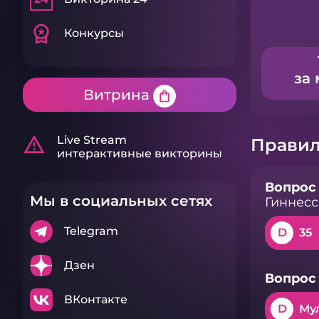
workspace_premium
Конкурсы
за 
Витрина
shopping_bag
warning_amber
Live Stream
Правил
интерактивные викторины
Вопрос 
Мы в социальных сетях
Гиннесс
Telegram
D
35
Дзен
Вопрос 
ВКонтакте
D
Му