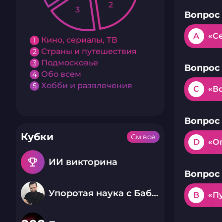
2
3
Вопрос 
A
«С
Кино, сериалы, ТВ
1
Страны и путешествия
2
Подмосковье
3
Вопрос 
Обо всем
4
Хобби и развлечения
5
C
«В
Вопрос 
Кубки
См.все
D
«О
emoji_events
ИИ викторина
Вопрос 
Упоротая наука с Бабаем Лютым
B
«П