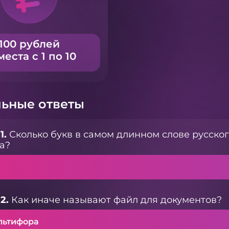
100 рублей
места с 1 по 10
ьные ответы
1.
Сколько букв в самом длинном слове русског
а?
2.
Как иначе называют файл для документов?
льтифора