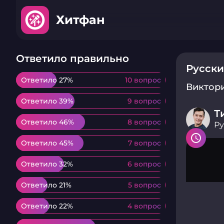
Хитфан
Ответило правильно
Русски
Ответило 27%
Ответило 27%
10 вопрос
10 вопрос
Виктор
Ответило 39%
Ответило 39%
9 вопрос
9 вопрос
Т
Ответило 46%
Ответило 46%
8 вопрос
8 вопрос
Ру
Ответило 45%
Ответило 45%
7 вопрос
7 вопрос
Ответило 32%
Ответило 32%
6 вопрос
6 вопрос
Ответило 21%
Ответило 21%
5 вопрос
5 вопрос
Ответило 22%
Ответило 22%
4 вопрос
4 вопрос