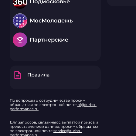
Подмосковье
МосМолодежь
emoji_events
Партнерские
description
Правила
По вопросам о сотрудничестве просим
обращаться по электронной почте
hf@turbo-
performance.ru
.
Для запросов, связанных с выплатой призов и
предоставлением данных, просим обращаться
по электронной почте
service@turbo-
performance.ru
.