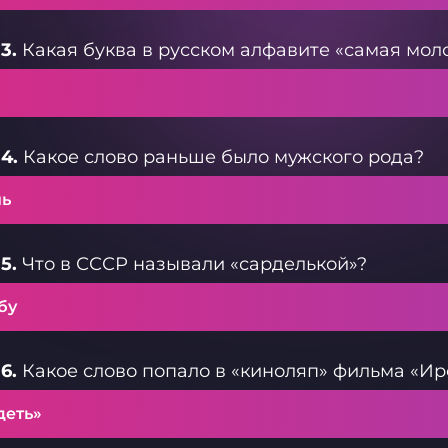
3.
Какая буква в русском алфавите «самая мол
»
4.
Какое слово раньше было мужского рода?
нь
5.
Что в СССР называли «сарделькой»?
бу
6.
Какое слово попало в «киноляп» фильма «Ир
деть»