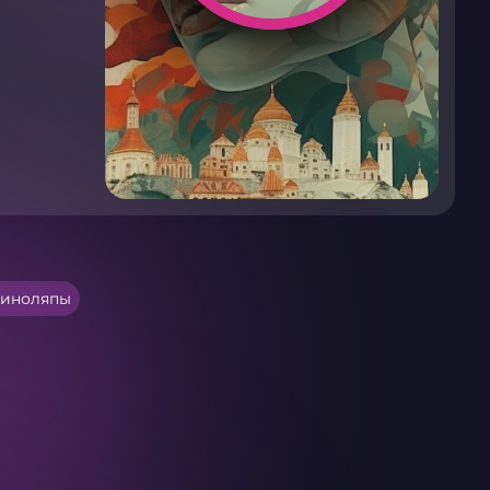
киноляпы