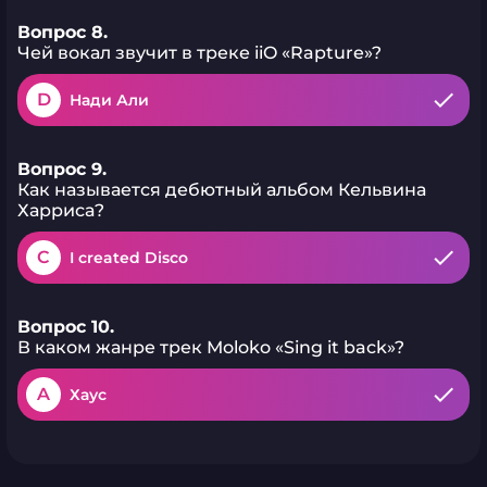
Вопрос 8.
Чей вокал звучит в треке iiO «Rapture»?
D
Нади Али
Вопрос 9.
Как называется дебютный альбом Кельвина
Харриса?
C
I created Disco
Вопрос 10.
В каком жанре трек Моloko «Sing it back»?
A
Хаус