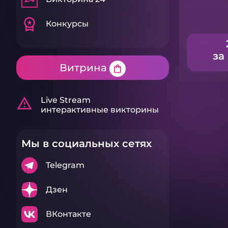
workspace_premium
Конкурсы
за
Витрина
shopping_bag
warning_amber
Live Stream
интерактивные викторины
Мы в социальных сетях
Telegram
Дзен
ВКонтакте