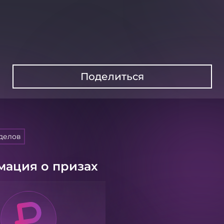
Поделиться
делов
ация о призах