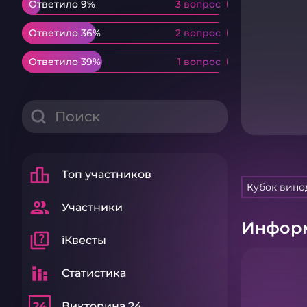
Ответило 9%
Ответило 9%
3 вопрос
3 вопрос
Ответило 36%
Ответило 36%
2 вопрос
2 вопрос
Ответило 39%
Ответило 39%
1 вопрос
1 вопрос
leaderboard
Топ участников
Кубок вино
group
Участники
Информ
quiz
iКвесты
stacked_bar_chart
Статистика
24
Викторина 24