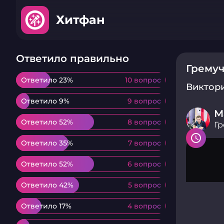
Хитфан
Ответило правильно
Гремуч
Ответило 23%
Ответило 23%
10 вопрос
10 вопрос
Виктор
Ответило 9%
Ответило 9%
9 вопрос
9 вопрос
М
Ответило 52%
Ответило 52%
8 вопрос
8 вопрос
Гр
Ответило 35%
Ответило 35%
7 вопрос
7 вопрос
Ответило 52%
Ответило 52%
6 вопрос
6 вопрос
Ответило 42%
Ответило 42%
5 вопрос
5 вопрос
Ответило 17%
Ответило 17%
4 вопрос
4 вопрос