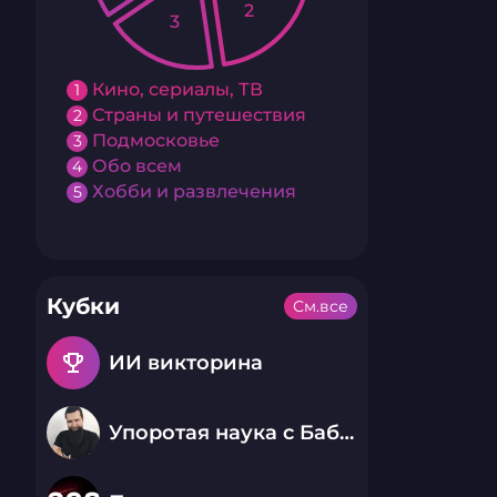
2
3
Кино, сериалы, ТВ
1
Страны и путешествия
2
Подмосковье
3
Обо всем
4
Хобби и развлечения
5
Кубки
См.все
emoji_events
ИИ викторина
Упоротая наука с Бабаем Лютым