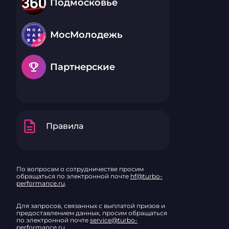
Подмосковье
МосМолодежь
emoji_events
Партнерские
description
Правила
По вопросам о сотрудничестве просим
обращаться по электронной почте
hf@turbo-
performance.ru
.
Для запросов, связанных с выплатой призов и
предоставлением данных, просим обращаться
по электронной почте
service@turbo-
performance.ru
.