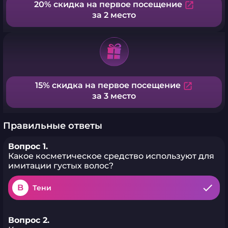
20% скидка на первое посещение
open_in_new
за 2 место
15% скидка на первое посещение
open_in_new
за 3 место
Правильные ответы
Вопрос 1.
Какое косметическое средство используют для
имитации густых волос?
B
Тени
Вопрос 2.