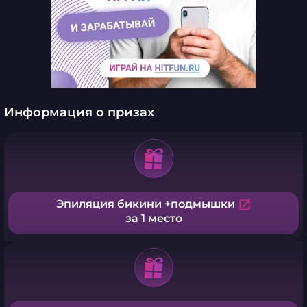
Информация о призах
Эпиляция бикини +подмышки
open_in_new
за 1 место