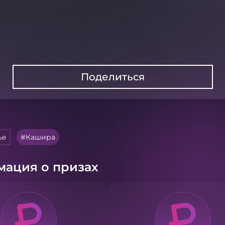
Поделиться
ье
Кашира
ация о призах