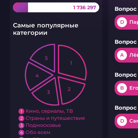
1 736 297
Вопрос 
D
Па
Самые популярные
категории
Вопрос 
A
Лё
5
1
Вопрос 
4
B
Ег
2
3
Вопрос 
Кино, сериалы, ТВ
1
Страны и путешествия
2
D
Са
Подмосковье
3
Обо всем
4