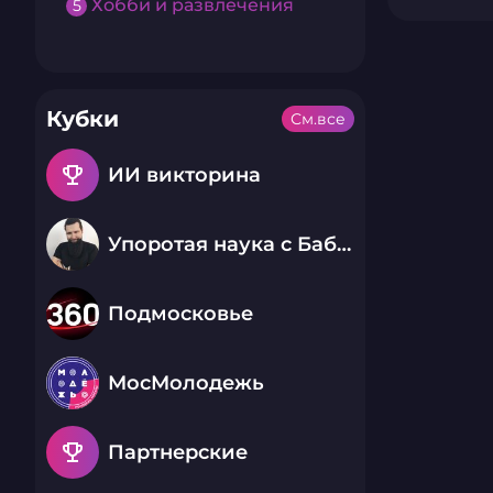
Хобби и развлечения
5
Кубки
См.все
emoji_events
ИИ викторина
Упоротая наука с Бабаем Лютым
Подмосковье
МосМолодежь
emoji_events
Партнерские