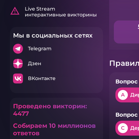
warning_amber
Live Stream
интерактивные викторины
Мы в социальных сетях
Telegram
Правил
Дзен
ВКонтакте
Вопрос 
A
Ди
Проведено викторин:
4477
Вопрос 
Собираем 10 миллионов
C
Де
ответов