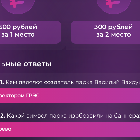
500 рублей
300 рублей
за 1 место
за 2 место
ьные ответы
1.
Кем являлся создатель парка Василий Вахр
ректором ГРЭС
2.
Какой символ парка изобразили на баннерах
рево