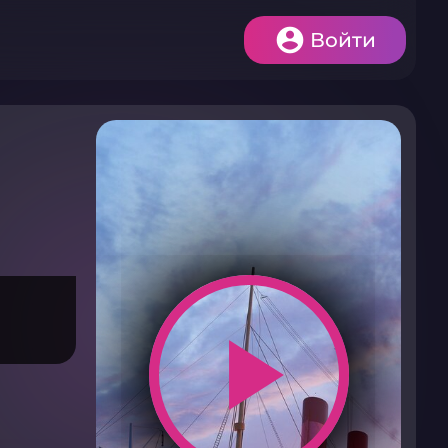
Войти
play_arrow