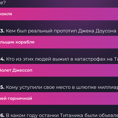
ке?
нокля
3.
Кем был реальный прототип Джека Доусона 
ольщик корабля
4.
Кто из этих людей выжил в катастрофах на 
йолет Джессоп
5.
Кому уступили свое место в шлюпке миллиа
оей горничной
6.
В каком году останки Титаника были объявл