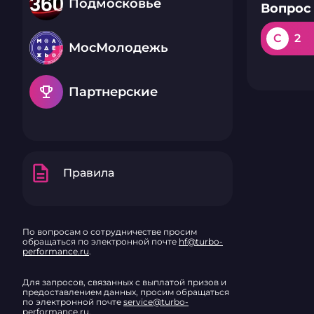
Подмосковье
Вопрос 
C
2
МосМолодежь
emoji_events
Партнерские
description
Правила
По вопросам о сотрудничестве просим
обращаться по электронной почте
hf@turbo-
performance.ru
.
Для запросов, связанных с выплатой призов и
предоставлением данных, просим обращаться
по электронной почте
service@turbo-
performance.ru
.