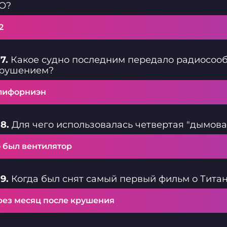
О?
2
7.
Какое судно последним передало радиосооб
крушением?
лифорниэн
8.
Для чего использовалась четвертая "дымова
о был вентилятор
9.
Когда был снят самый первый фильм о Тита
рез месяц после крушения