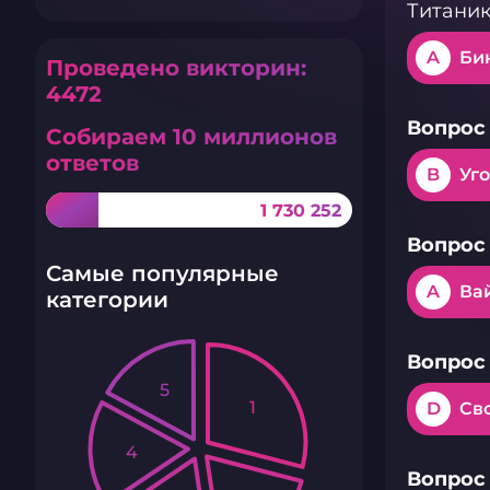
Титани
A
Би
Проведено викторин:
4472
Вопрос 
Собираем 10 миллионов
ответов
B
Уг
1 730 252
Вопрос 
Самые популярные
A
Ва
категории
Вопрос 
5
1
D
Св
4
Вопрос 