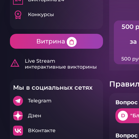
workspace_premium
Конкурсы
500 р
Витрина
за
shopping_bag
500 ру
warning_amber
Live Stream
интерактивные викторины
Правил
Мы в социальных сетях
Telegram
Вопрос 
Дзен
D
"Бл
ВКонтакте
Вопрос 