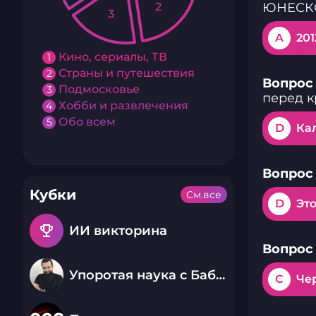
2
ЮНЕСК
3
A
201
Кино, сериалы, ТВ
1
Страны и путешествия
2
Вопрос 
Подмосковье
3
перед 
Хобби и развлечения
4
Обо всем
5
D
Ка
Вопрос 
Кубки
См.все
D
Эт
emoji_events
ИИ викторина
Вопрос 
Упоротая наука с Бабаем Лютым
C
Че