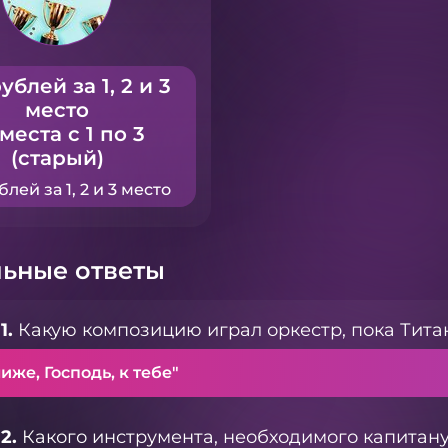
ублей за 1, 2 и 3
место
 места с 1 по 3
(старый)
блей за 1, 2 и 3 место
ьные ответы
1.
Какую композицию играл оркестр, пока Тита
иже, Господь, к тебе"
2.
Какого инструмента, необходимого капитану 