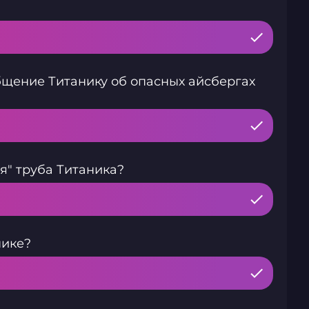
щение Титанику об опасных айсбергах
я" труба Титаника?
нике?