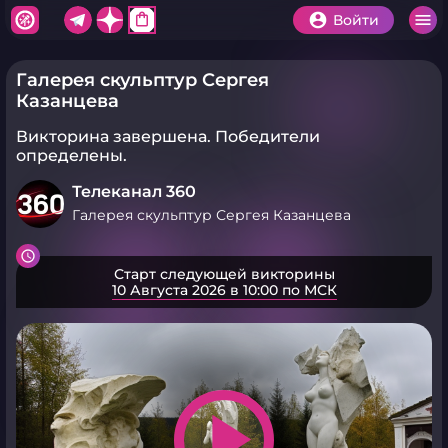
shopping_bag
Войти
Галерея скульптур Сергея
Казанцева
Викторина завершена.
Победители
определены.
Телеканал 360
Галерея скульптур Сергея Казанцева
Старт следующей викторины
10 Августа 2026 в 10:00 по МСК
play_arrow