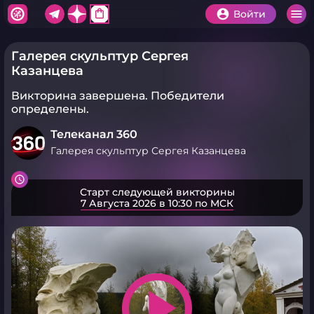
shopping_bag
Войти
Галерея скульптур Сергея
Казанцева
Викторина завершена.
Победители
определены.
Телеканал 360
Галерея скульптур Сергея Казанцева
Старт следующей викторины
7 Августа 2026 в 10:30 по МСК
play_arrow