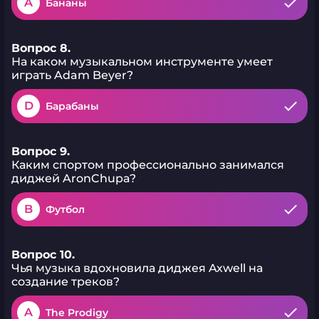
A
Бананы
Вопрос 8.
На каком музыкальном инструменте умеет
играть Adam Beyer?
D
Барабаны
Вопрос 9.
Каким спортом профессионально занимался
диджей AronChupa?
B
Футбол
Вопрос 10.
Чья музыка вдохновила диджея Axwell на
создание треков?
A
The Prodigy