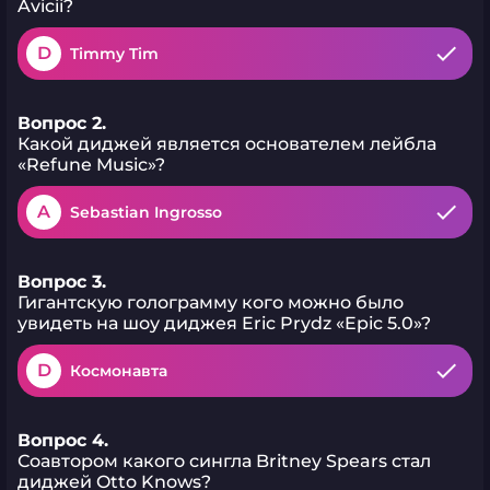
Avicii?
D
Timmy Tim
Вопрос 2.
Какой диджей является основателем лейбла
«Refune Music»?
A
Sebastian Ingrosso
Вопрос 3.
Гигантскую голограмму кого можно было
увидеть на шоу диджея Eric Prydz «Epic 5.0»?
D
Космонавта
Вопрос 4.
Соавтором какого сингла Britney Spears стал
диджей Otto Knows?