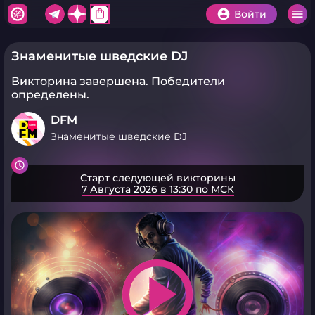
shopping_bag
Войти
Знаменитые шведские DJ
Викторина завершена.
Победители
определены.
DFM
Знаменитые шведские DJ
Старт следующей викторины
7 Августа 2026 в 13:30 по МСК
play_arrow