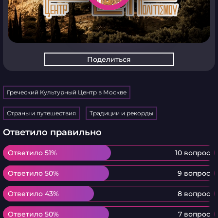
Поделиться
Греческий Культурный Центр в Москве
Страны и путешествия
Традиции и рекорды
Ответило правильно
Ответило 51%
Ответило 51%
10 вопрос
Ответило 50%
Ответило 50%
9 вопрос
Ответило 43%
Ответило 43%
8 вопрос
Ответило 50%
Ответило 50%
7 вопрос