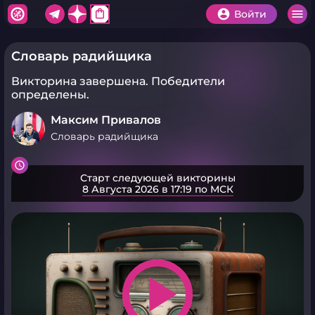
shopping_bag
Войти
Словарь радийщика
Викторина завершена.
Победители
определены.
Максим Привалов
Словарь радийщика
Старт следующей викторины
8 Августа 2026 в 17:19 по МСК
play_arrow