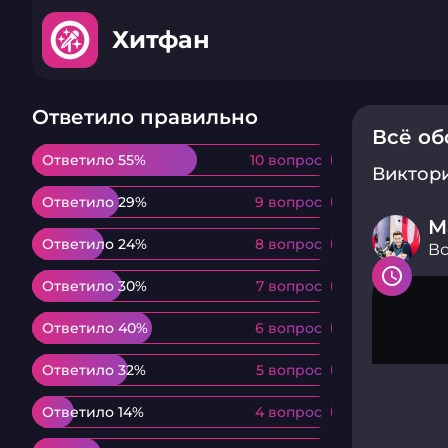
Хитфан
Ответило правильно
Всё об
Ответило 55%
Ответило 55%
10 вопрос
10 вопрос
Виктор
Ответило 29%
Ответило 29%
9 вопрос
9 вопрос
М
Ответило 24%
Ответило 24%
8 вопрос
8 вопрос
Вс
Ответило 30%
Ответило 30%
7 вопрос
7 вопрос
Ответило 40%
Ответило 40%
6 вопрос
6 вопрос
Ответило 32%
Ответило 32%
5 вопрос
5 вопрос
Ответило 14%
Ответило 14%
4 вопрос
4 вопрос