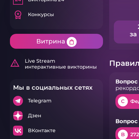
workspace_premium
Конкурсы
за
Витрина
shopping_bag
warning_amber
Live Stream
Правил
интерактивные викторины
Вопрос 
Мы в социальных сетях
рекорд
Telegram
C
Фе
Дзен
Вопрос 
ВКонтакте
B
272