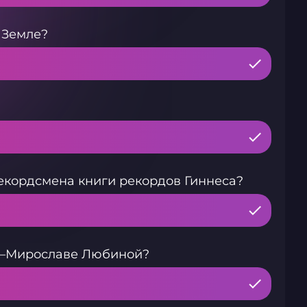
 Земле?
екордсмена книги рекордов Гиннеса?
а –Мирославе Любиной?