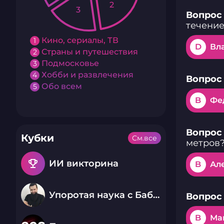
2
3
Вопрос 
течение
Кино, сериалы, ТВ
1
D
Вл
Страны и путешествия
2
Подмосковье
3
Хобби и развлечения
4
Вопрос 
Обо всем
5
B
Фе
Вопрос 
Кубки
См.все
метров
emoji_events
ИИ викторина
B
Ал
Упоротая наука с Бабаем Лютым
Вопрос 
B
Ма