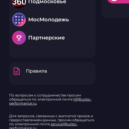
Подмосковье
МосМолодежь
emoji_events
Партнерские
description
Правила
По вопросам о сотрудничестве просим
обращаться по электронной почте
hf@turbo-
performance.ru
.
Для запросов, связанных с выплатой призов и
предоставлением данных, просим обращаться
по электронной почте
service@turbo-
performance.ru
.