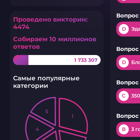
Вопрос 
Проведено викторин:
4474
D
Эд
Собираем 10 миллионов
ответов
Вопрос 
1 733 307
D
Бл
Самые популярные
Вопрос 
категории
C
35
5
Вопрос 
1
4
B
3 г