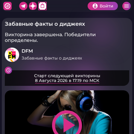
shopping_bag
Войти
Забавные факты о диджеях
Викторина завершена.
Победители
определены.
DFM
Забавные факты о диджеях
Старт следующей викторины
8 Августа 2026 в 17:19 по МСК
play_arrow