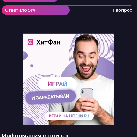
Ответило 51%
Ответило 51%
1 вопрос
Информация о призах