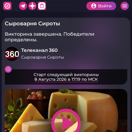
shopping_bag
Войти
Сыроварня Сироты
Викторина завершена.
Победители
определены.
Телеканал 360
Сыроварня Сироты
Старт следующей викторины
8 Августа 2026 в 17:19 по МСК
play_arrow