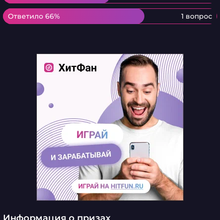
Ответило 66%
Ответило 66%
1 вопрос
Информация о призах