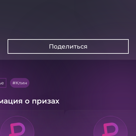
Поделиться
ье
Клин
ация о призах