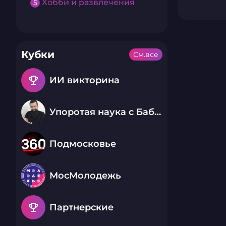
Хобби и развлечения
5
Кубки
См.все
emoji_events
ИИ викторина
Упоротая наука с Бабаем Лютым
Подмосковье
МосМолодежь
emoji_events
Партнерские