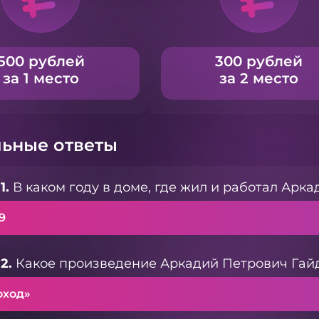
500 рублей
300 рублей
за 1 место
за 2 место
ьные ответы
1.
В каком году в доме, где жил и работал Арк
9
2.
Какое произведение Аркадий Петрович Гайд
оход»