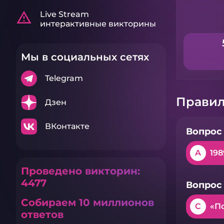
warning_amber
Live Stream
интерактивные викторины
Мы в социальных сетях
Telegram
Правил
Дзен
ВКонтакте
Вопрос 
A
198
Проведено викторин:
4477
Вопрос 
Собираем 10 миллионов
C
«П
ответов