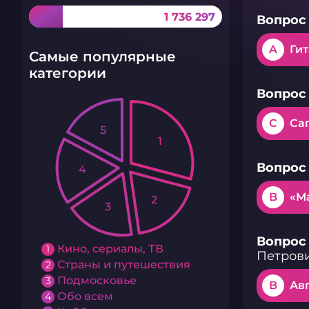
1 736 297
Вопрос 
A
Ги
Самые популярные
категории
Вопрос 
C
Са
5
1
Вопрос 
4
B
«М
2
3
Вопрос 
Кино, сериалы, ТВ
1
Петров
Страны и путешествия
2
Подмосковье
3
B
Ав
Обо всем
4