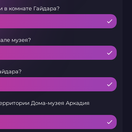
 в комнате Гайдара?
зале музея?
айдара?
территории Дома-музея Аркадия