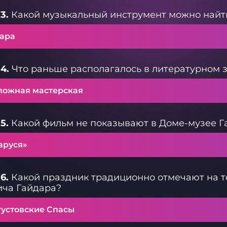
3.
Какой музыкальный инструмент можно найти
тара
4.
Что раньше располагалось в литературном 
пожная мастерская
5.
Какой фильм не показывают в Доме-музее Г
аруся»
6.
Какой праздник традиционно отмечают на 
ича Гайдара?
густовские Спасы