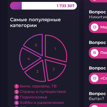
1 733 307
Вопрос 
Никити
Самые популярные
категории
D
Ма
Вопрос 
5
1
B
По
4
Вопрос 
2
3
D
«С
Кино, сериалы, ТВ
1
Страны и путешествия
2
Вопрос 
Подмосковье
3
быта»?
Хобби и развлечения
4