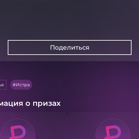
Поделиться
ье
Истра
ация о призах