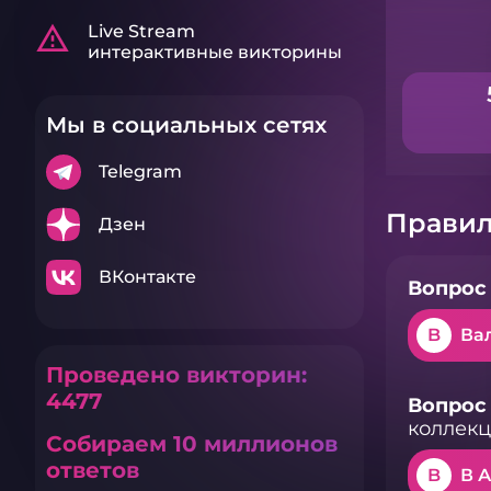
warning_amber
Live Stream
интерактивные викторины
Мы в социальных сетях
Telegram
Правил
Дзен
ВКонтакте
Вопрос 
B
Ва
Проведено викторин:
4477
Вопрос 
коллек
Собираем 10 миллионов
ответов
B
В 