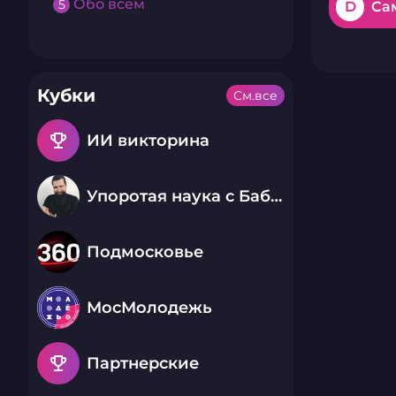
Обо всем
5
D
Са
Кубки
См.все
emoji_events
ИИ викторина
Упоротая наука с Бабаем Лютым
Подмосковье
МосМолодежь
emoji_events
Партнерские