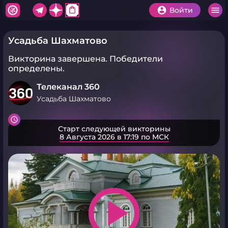
shopping_bag
Войти
Усадьба Шахматово
Викторина завершена.
Победители
определены.
Телеканал 360
Усадьба Шахматово
Старт следующей викторины
8 Августа 2026 в 17:19 по МСК
play_arrow