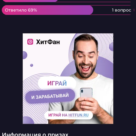
Ответило 69%
Ответило 69%
1 вопрос
Информация о призах