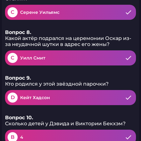
C
Серене Уильямс
Вопрос 8.
Какой актёр подрался на церемонии Оскар из-
за неудачной шутки в адрес его жены?
C
Уилл Смит
Вопрос 9.
Кто родился у этой звёздной парочки?
D
Кейт Хадсон
Вопрос 10.
Сколько детей у Дэвида и Виктории Бекхэм?
B
4