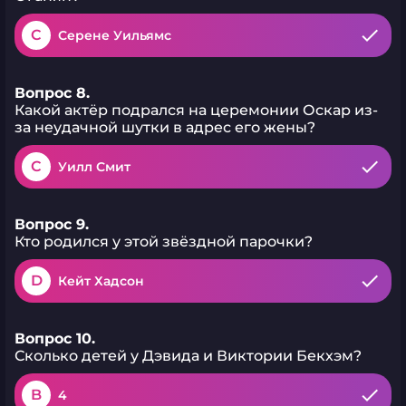
C
Серене Уильямс
Вопрос 8.
Какой актёр подрался на церемонии Оскар из-
за неудачной шутки в адрес его жены?
C
Уилл Смит
Вопрос 9.
Кто родился у этой звёздной парочки?
D
Кейт Хадсон
Вопрос 10.
Сколько детей у Дэвида и Виктории Бекхэм?
B
4