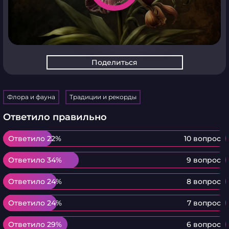
Поделиться
Флора и фауна
Традиции и рекорды
Ответило правильно
Ответило 22%
Ответило 22%
10 вопрос
Ответило 34%
Ответило 34%
9 вопрос
Ответило 24%
Ответило 24%
8 вопрос
Ответило 24%
Ответило 24%
7 вопрос
Ответило 29%
Ответило 29%
6 вопрос