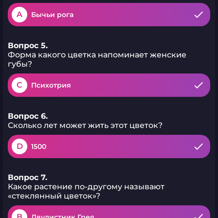
A
Бычьи рога
Вопрос 5.
Форма какого цветка напоминает женские
губы?
C
Психотрия
Вопрос 6.
Сколько лет может жить этот цветок?
D
1500
Вопрос 7.
Какое растение по-другому называют
«стеклянный цветок»?
B
Двулистник Грея