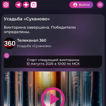
shopping_bag
Войти
Усадьба «Суханово»
Викторина завершена.
Победители
определены.
Телеканал 360
Усадьба «Суханово»
Старт следующей викторины
10 Августа 2026 в 10:00 по МСК
play_arrow