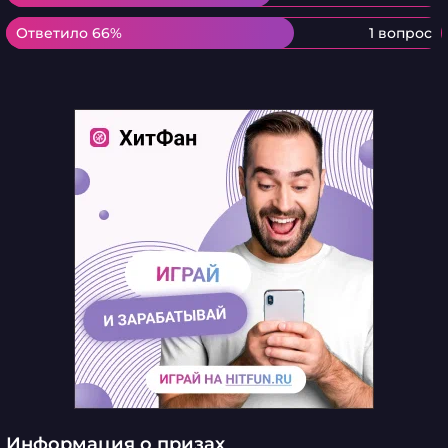
Ответило 66%
Ответило 66%
1 вопрос
Информация о призах