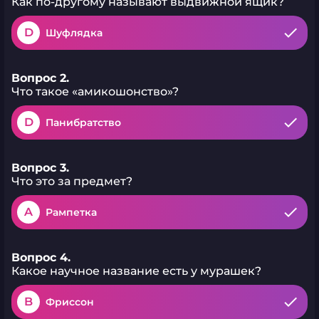
Как по-другому называют выдвижной ящик?
D
Шуфлядка
Вопрос 2.
Что такое «амикошонство»?
D
Панибратство
Вопрос 3.
Что это за предмет?
A
Рампетка
Вопрос 4.
Какое научное название есть у мурашек?
B
Фриссон