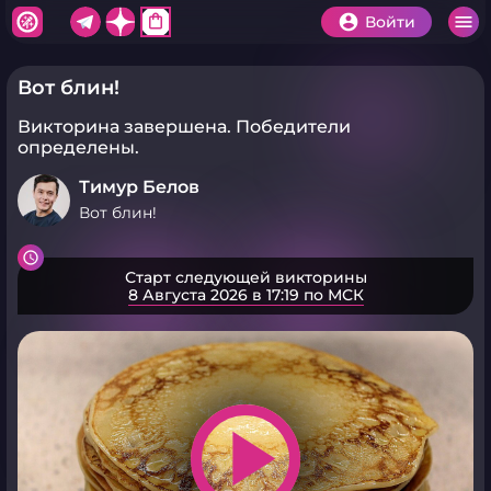
shopping_bag
Войти
Вот блин!
Викторина завершена.
Победители
определены.
Тимур Белов
Вот блин!
Старт следующей викторины
8 Августа 2026 в 17:19 по МСК
play_arrow