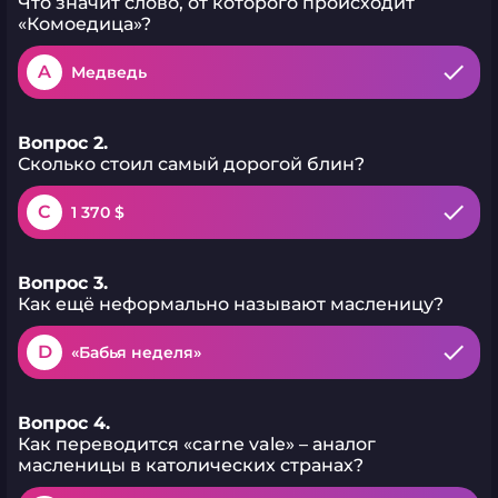
Что значит слово, от которого происходит
«Комоедица»?
A
Медведь
Вопрос 2.
Сколько стоил самый дорогой блин?
C
1 370 $
Вопрос 3.
Как ещё неформально называют масленицу?
D
«Бабья неделя»
Вопрос 4.
Как переводится «carne vale» – аналог
масленицы в католических странах?