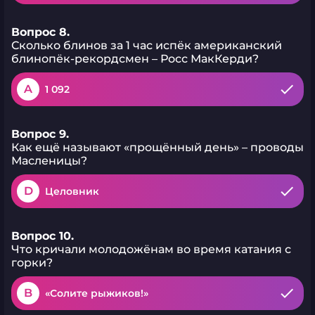
Вопрос 8.
Сколько блинов за 1 час испёк американский
блинопёк-рекордсмен – Росс МакКерди?
A
1 092
Вопрос 9.
Как ещё называют «прощённый день» – проводы
Масленицы?
D
Целовник
Вопрос 10.
Что кричали молодожёнам во время катания с
горки?
B
«Солите рыжиков!»