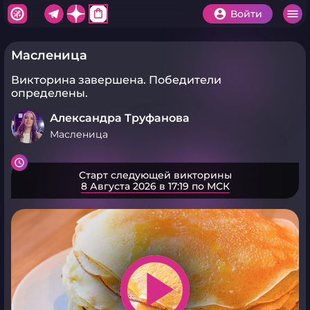
shopping_bag
Войти
Масленица
Викторина завершена.
Победители
определены.
Александра Труфанова
Масленица
Старт следующей викторины
8 Августа 2026 в 17:19 по МСК
play_arrow