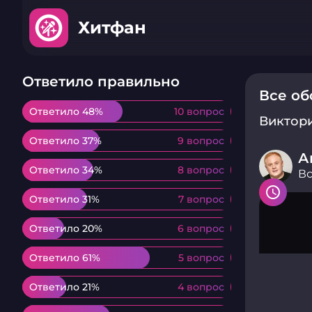
Хитфан
Ответило правильно
Все об
Ответило 48%
Ответило 48%
10 вопрос
10 вопрос
Виктор
Ответило 37%
Ответило 37%
9 вопрос
9 вопрос
А
Ответило 34%
Ответило 34%
8 вопрос
8 вопрос
Вс
Ответило 31%
Ответило 31%
7 вопрос
7 вопрос
Ответило 20%
Ответило 20%
6 вопрос
6 вопрос
Ответило 61%
Ответило 61%
5 вопрос
5 вопрос
Ответило 21%
Ответило 21%
4 вопрос
4 вопрос