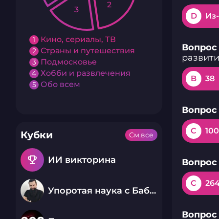
2
3
D
Из
Кино, сериалы, ТВ
1
Вопрос 
Страны и путешествия
2
развит
Подмосковье
3
Хобби и развлечения
4
B
38
Обо всем
5
Вопрос 
C
10
Кубки
См.все
emoji_events
ИИ викторина
Вопрос 
C
264
Упоротая наука с Бабаем Лютым
Вопрос 