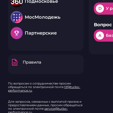
Подмосковье
D
У 
МосМолодежь
Вопрос 
emoji_events
Партнерские
A
Бе
description
Правила
По вопросам о сотрудничестве просим
обращаться по электронной почте
hf@turbo-
performance.ru
.
Для запросов, связанных с выплатой призов и
предоставлением данных, просим обращаться
по электронной почте
service@turbo-
performance.ru
.