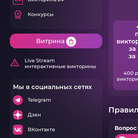
workspace_premium
Конкурсы
Витрина
викто
shopping_bag
за
за
warning_amber
Live Stream
интерактивные викторины
400 
виктори
Мы в социальных сетях
Telegram
Правил
Дзен
Вопрос 
ВКонтакте