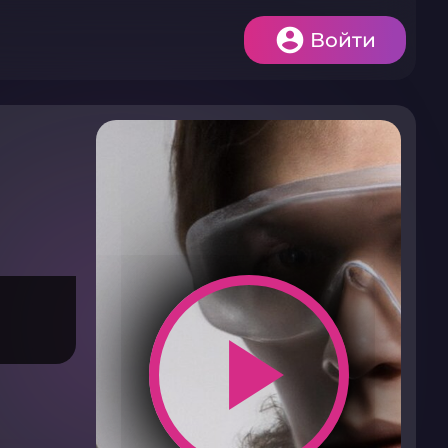
Войти
play_arrow