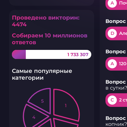
A
По
Проведено викторин:
Вопрос 
4474
D
Ал
Собираем 10 миллионов
ответов
Вопрос 
1 733 307
A
120
Самые популярные
категории
Вопрос 
в сутки
C
2 с
5
1
4
Вопрос 
копчик?