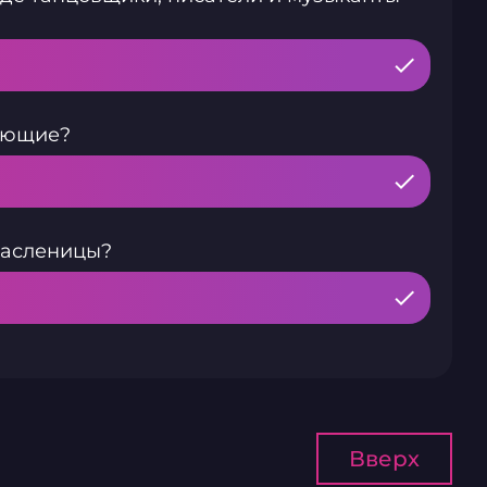
лающие?
масленицы?
Вверх