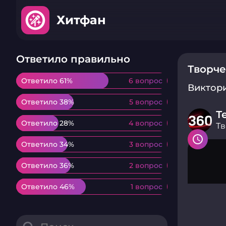
Хитфан
Ответило правильно
Творче
Ответило 61%
Ответило 61%
6 вопрос
6 вопрос
Виктор
Ответило 38%
Ответило 38%
5 вопрос
5 вопрос
Т
Ответило 28%
Ответило 28%
4 вопрос
4 вопрос
Тв
Ответило 34%
Ответило 34%
3 вопрос
3 вопрос
Ответило 36%
Ответило 36%
2 вопрос
2 вопрос
Ответило 46%
Ответило 46%
1 вопрос
1 вопрос