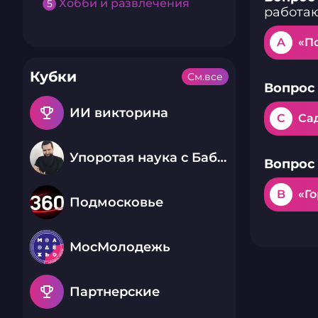
Хобби и развлечения
5
работаю
A
«П
Кубки
См.все
Вопрос 
emoji_events
ИИ викторина
C
Са
Упоротая наука с Бабаем Лютым
Вопрос 
B
«Г
Подмосковье
МосМолодежь
emoji_events
Партнерские