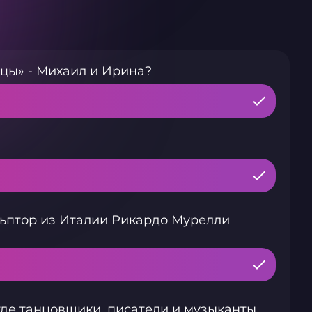
ицы» - Михаил и Ирина?
льптор из Италии Рикардо Мурелли
где танцовщики, писатели и музыканты