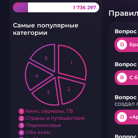
1 736 297
Правил
Самые популярные
Вопрос 
категории
D
Бра
5
1
Вопрос 
4
B
С 
2
3
Вопрос 
создал 
Кино, сериалы, ТВ
1
D
«Ар
Страны и путешествия
2
Подмосковье
3
Обо всем
4
Вопрос 