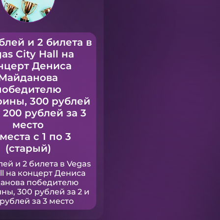
блей и 2 билета в
as City Hall на
нцерт Дениса
Майданова
победителю
рины, 300 рублей
и 200 рублей за 3
место
 места с 1 по 3
(старый)
лей и 2 билета в Vegas
all на концерт Дениса
анова победителю
ны, 300 рублей за 2 и
рублей за 3 место