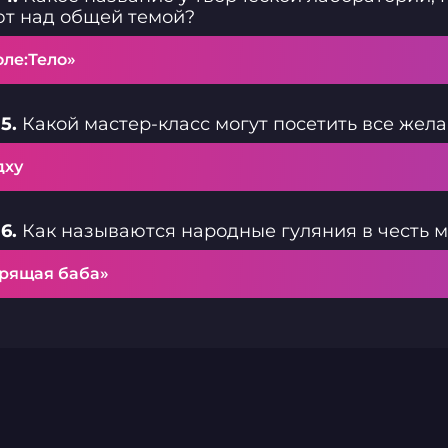
т над общей темой?
оле:Тело»
5.
Какой мастер-класс могут посетить все же
дху
6.
Как называются народные гуляния в честь 
орящая баба»