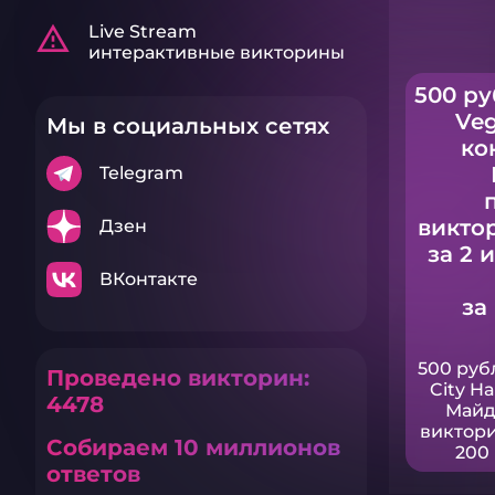
warning_amber
Live Stream
интерактивные викторины
500 ру
Veg
Мы в социальных сетях
ко
Telegram
викто
Дзен
за 2 
ВКонтакте
за
500 руб
Проведено викторин:
City H
4478
Майд
виктори
Собираем 10 миллионов
200 
ответов