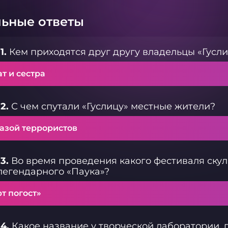
ьные ответы
1.
Кем приходятся друг другу владельцы «Гусл
т и сестра
2.
С чем спутали «Гуслицу» местные жители?
базой террористов
3.
Во время проведения какого фестиваля ску
легендарного «Паука»?
т погост»
4.
Какое название у творческой лаборатории, 