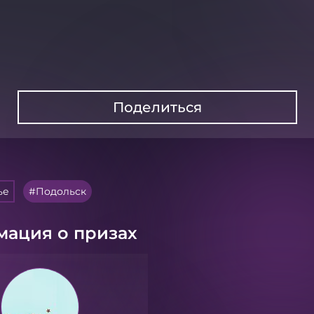
Поделиться
ье
Подольск
ация о призах