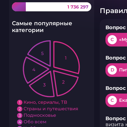
1 736 297
Правил
Самые популярные
Вопрос 
категории
C
«Му
5
Вопрос 
1
4
D
Пи
2
3
Вопрос 
C
Ека
Кино, сериалы, ТВ
1
Страны и путешествия
2
Подмосковье
3
Вопрос 
Обо всем
4
визита 