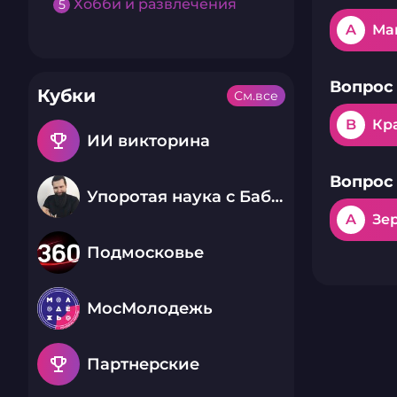
Хобби и развлечения
5
A
Ма
Вопрос 
Кубки
См.все
B
Кр
emoji_events
ИИ викторина
Вопрос 
Упоротая наука с Бабаем Лютым
A
Зе
Подмосковье
МосМолодежь
emoji_events
Партнерские