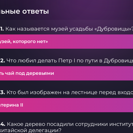
ьные ответы
1.
Как называется музей усадьбы «Дубровицы»
зей, которого нет»
2.
Что любил делать Петр I по пути в Дубровиц
ть чай под деревьями
3.
Кто был изображен на лестнице перед входо
терина II
4.
Какое дерево посадили сотрудники институт
китайской делегации?