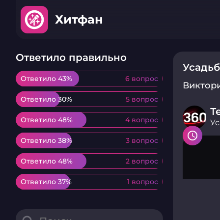
Хитфан
Ответило правильно
Усадьб
Ответило 43%
Ответило 43%
6 вопрос
6 вопрос
Виктор
Ответило 30%
Ответило 30%
5 вопрос
5 вопрос
Т
Ответило 48%
Ответило 48%
4 вопрос
4 вопрос
Ус
Ответило 38%
Ответило 38%
3 вопрос
3 вопрос
Ответило 48%
Ответило 48%
2 вопрос
2 вопрос
Ответило 37%
Ответило 37%
1 вопрос
1 вопрос