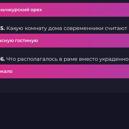
ньчжурский орех
5.
Какую комнату дома современники считают 
асную гостиную
6.
Что располагалось в раме вместо украденног
ркало