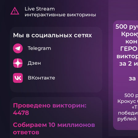
warning_amber
Live Stream
интерактивные викторины
500 ру
Крок
Мы в социальных сетях
кон
ГЕРО
Telegram
викто
за 2 
Дзен
за
ВКонтакте
500 
Крокус 
Проведено викторин:
«
4478
победи
рублей 
Собираем 10 миллионов
ответов