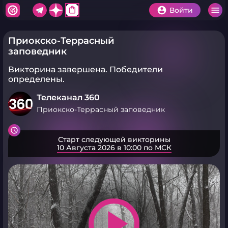
shopping_bag
Войти
Приокско-Террасный
заповедник
Викторина завершена.
Победители
определены.
Телеканал 360
Приокско-Террасный заповедник
Старт следующей викторины
10 Августа 2026 в 10:00 по МСК
play_arrow