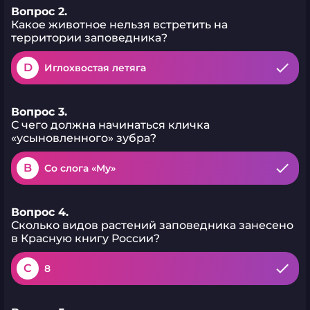
Вопрос 2.
Какое животное нельзя встретить на
территории заповедника?
D
Иглохвостая летяга
Вопрос 3.
С чего должна начинаться кличка
«усыновленного» зубра?
B
Со слога «Му»
Вопрос 4.
Сколько видов растений заповедника занесено
в Красную книгу России?
C
8