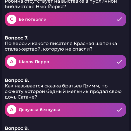
Робина отсутствует на выставке в публичной
библиотеке Нью-Йорка?
C
Ее потеряли
Вопрос 7.
По версии какого писателя Красная шапочка
стала жертвой, которую не спасли?
A
Шарля Перро
Вопрос 8.
Как называется сказка братьев Гримм, по
сюжету которой бедный мельник продал свою
дочь Сатане?
A
Девушка-безручка
Вопрос 9.