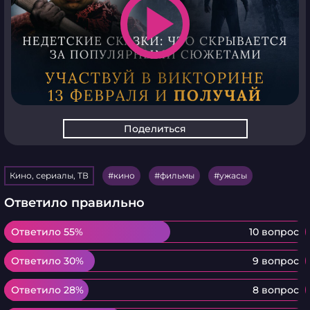
play_arrow
Поделиться
Кино, сериалы, ТВ
кино
фильмы
ужасы
Ответило правильно
Ответило 55%
Ответило 55%
10 вопрос
Ответило 30%
Ответило 30%
9 вопрос
Ответило 28%
Ответило 28%
8 вопрос