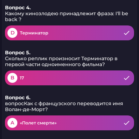
Вопрос 4.
Какому кинозлодею принадлежит фраза: I'll be
back ?
D
Терминатор
Вопрос 5.
Сколько реплик произносит Терминатор в
первой части одноименного фильма?
B
17
Вопрос 6.
вопросКак с французского переводится имя
Волан-де-Морт?
A
«Полет смерти»