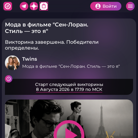
shopping_bag
Войти
Мода в фильме "Сен-Лоран.
Стиль — это я"
Викторина завершена.
Победители
определены.
Twins
Мода в фильме "Сен-Лоран. Стиль — это я"
Старт следующей викторины
8 Августа 2026 в 17:19 по МСК
play_arrow