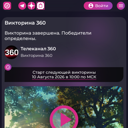
shopping_bag
Войти
Викторина 360
Викторина завершена.
Победители
определены.
Телеканал 360
Викторина 360
Старт следующей викторины
10 Августа 2026 в 10:00 по МСК
play_arrow