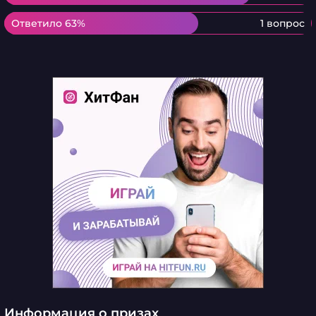
Ответило 63%
Ответило 63%
1 вопрос
Информация о призах